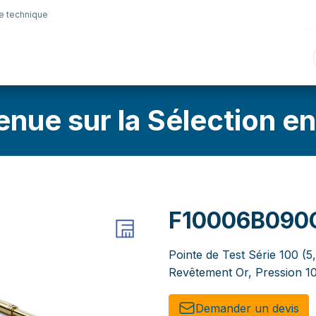
e technique
nique
Connectique
Lubrifiants
Sélection en lig
enue sur la Sélection en
F10006B090
Pointe de Test Série 100 (5
Revêtement Or, Pression 1
Demander un de​​vis​​