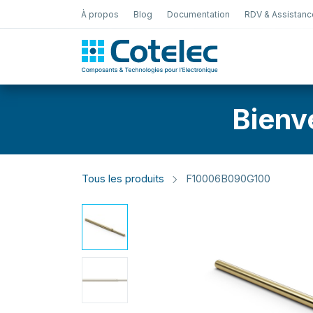
À propos
Blog
Documentation
RDV & Assistanc
Test Électro
Bienv
Tous les produits
F10006B090G100