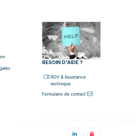
ion
BESOIN D'AIDE ?
gales
RDV & Assistance
technique
Formulaire de contact