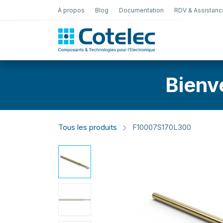
À propos
Blog
Documentation
RDV & Assistanc
Test Électro
Bienv
Tous les produits
F10007S170L300