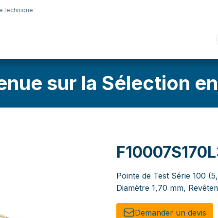
e technique
nique
Connectique
Lubrifiants
Sélection en lig
enue sur la Sélection en
F10007S170
Pointe de Test Série 100 (5,
Diamètre 1,70 mm, Revêtem
Demander un de​​vis​​