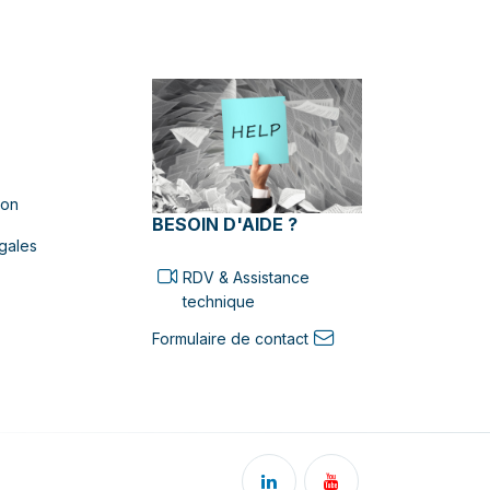
ion
BESOIN D'AIDE ?
gales
RDV & Assistance
technique
Formulaire de contact