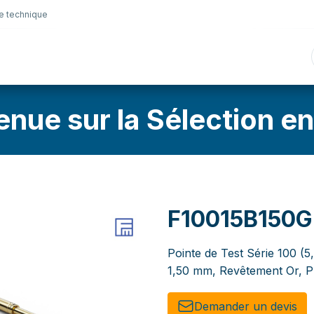
e technique
nique
Connectique
Lubrifiants
Sélection en lig
enue sur la Sélection en
F10015B150
Pointe de Test Série 100 (5
1,50 mm, Revêtement Or, P
Demander un de​​vis​​