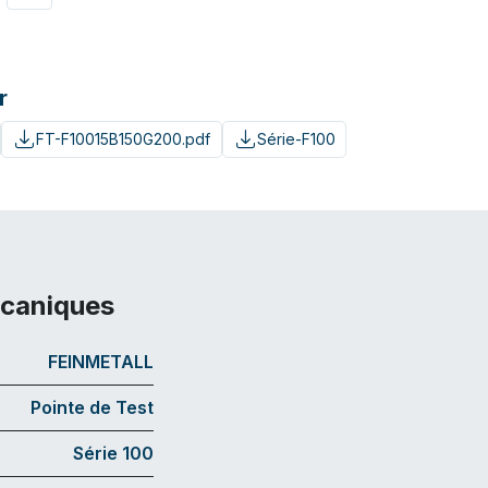
r
FT-F10015B150G200.pdf
Série-F100
écaniques
FEINMETALL
Pointe de Test
Série 100