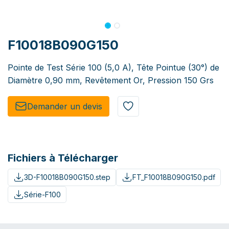
F10018B090G150
Pointe de Test Série 100 (5,0 A), Tête Pointue (30°) de
Diamètre 0,90 mm, Revêtement Or, Pression 150 Grs
Demander un de​​vis​​
Fichiers à Télécharger
3D-F10018B090G150.step
FT_F10018B090G150.pdf
Série-F100