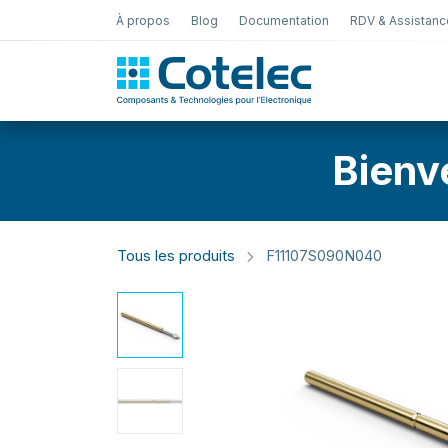
À propos
Blog
Documentation
RDV & Assistanc
Test Électro
Bienv
Tous les produits
F11107S090N040