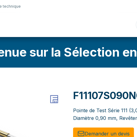
e technique
nique
Connectique
Lubrifiants
Sélection en lig
enue sur la Sélection en
F11107S090
Pointe de Test Série 111 (3,
Diamètre 0,90 mm, Revêtem
Demander un de​​vis​​