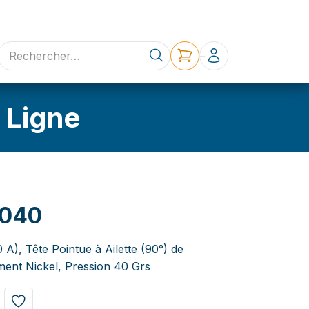
ne
Contact
 Ligne
N040
0 A), Tête Pointue à Ailette (90°) de
ent Nickel, Pression 40 Grs