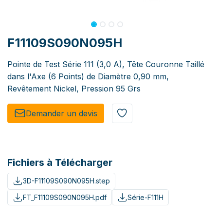
F11109S090N095H
Pointe de Test Série 111 (3,0 A), Tête Couronne Taillé
dans l'Axe (6 Points) de Diamètre 0,90 mm,
Revêtement Nickel, Pression 95 Grs
Demander un de​​vis​​
Fichiers à Télécharger
3D-F11109S090N095H.step
FT_F11109S090N095H.pdf
Série-F111H