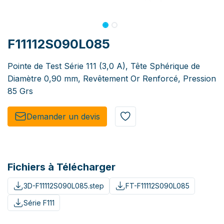
F11112S090L085
Pointe de Test Série 111 (3,0 A), Tête Sphérique de
Diamètre 0,90 mm, Revêtement Or Renforcé, Pression
85 Grs
Demander un de​​vis​​
Fichiers à Télécharger
3D-F11112S090L085.step
FT-F11112S090L085
Série F111