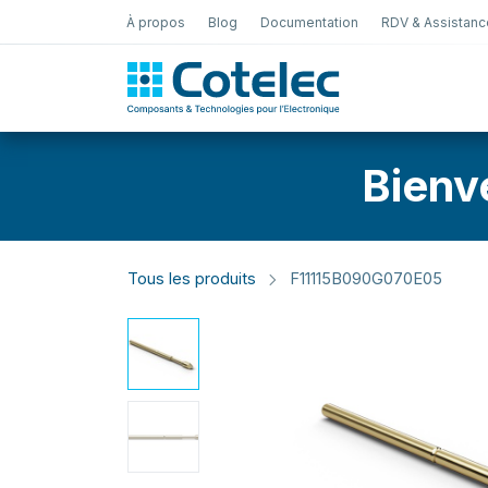
À propos
Blog
Documentation
RDV & Assistanc
Test Électro
Bienv
Tous les produits
F11115B090G070E05