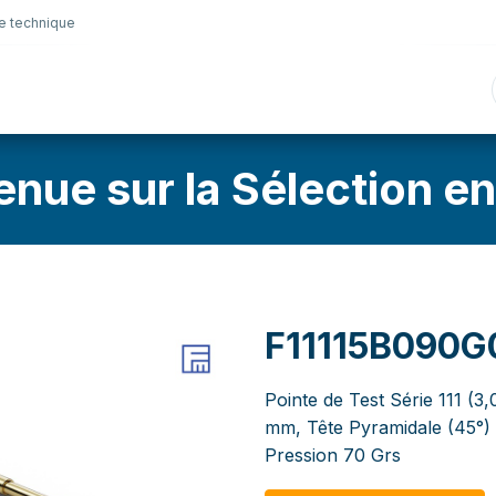
e technique
nique
Connectique
Lubrifiants
Sélection en lig
enue sur la Sélection en
F11115B090G
Pointe de Test Série 111 (3
mm, Tête Pyramidale (45°)
Pression 70 Grs