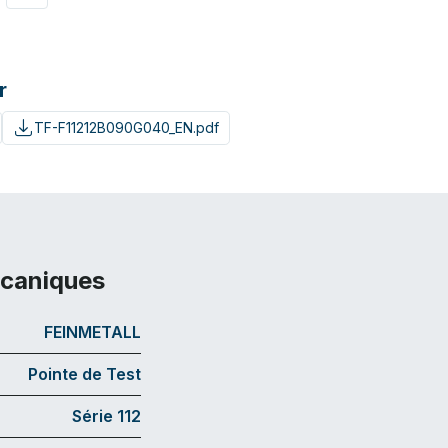
r
TF-F11212B090G040_EN.pdf
écaniques
FEINMETALL
Pointe de Test
Série 112