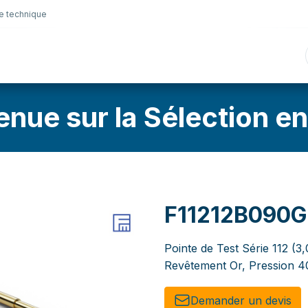
e technique
nique
Connectique
Lubrifiants
Sélection en lig
enue sur la Sélection en
F11212B090
Pointe de Test Série 112 (
Revêtement Or, Pression 4
Demander un de​​vis​​