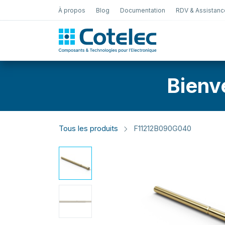
À propos
Blog
Documentation
RDV & Assistanc
Test Électro
Bienv
Tous les produits
F11212B090G040