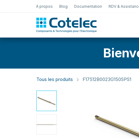
À propos
Blog
Documentation
RDV & Assistanc
Test Électro
Bienv
Tous les produits
F17512B0023G150SPS1