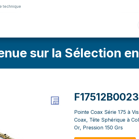
e technique
nique
Connectique
Lubrifiants
Sélection en lig
enue sur la Sélection en
F17512B002
Pointe Coax Série 175 à Vis
Coax, Tête Sphérique à Co
Or, Pression 150 Grs