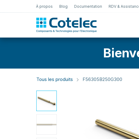
À propos
Blog
Documentation
RDV & Assistanc
Test Électro
Bienv
Tous les produits
F56305B250G300