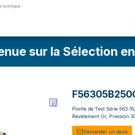
e technique
nique
Connectique
Lubrifiants
Sélection en lig
enue sur la Sélection en
F56305B250
Pointe de Test Série 563 (
Revêtement Or, Pression 3
Demander un de​​vis​​