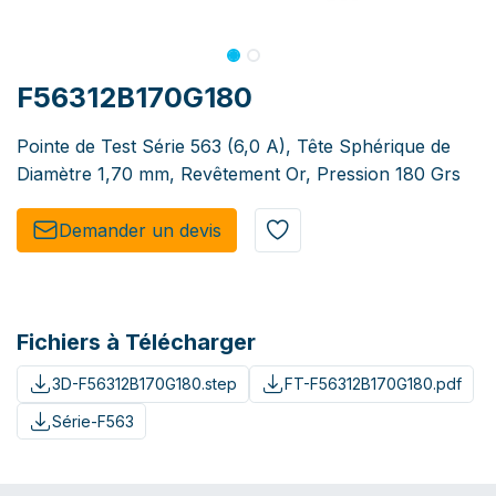
F56312B170G180
Pointe de Test Série 563 (6,0 A), Tête Sphérique de
Diamètre 1,70 mm, Revêtement Or, Pression 180 Grs
Demander un de​​vis​​
Fichiers à Télécharger
3D-F56312B170G180.step
FT-F56312B170G180.pdf
Série-F563