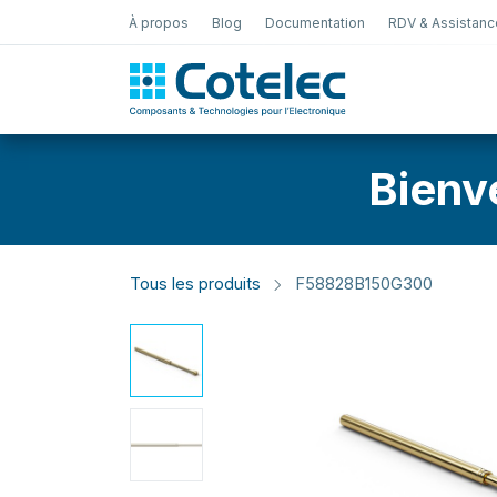
À propos
Blog
Documentation
RDV & Assistanc
Test Électro
Bienv
Tous les produits
F58828B150G300