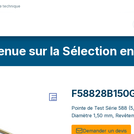
e technique
nique
Connectique
Lubrifiants
Sélection en lig
enue sur la Sélection en
F58828B150
Pointe de Test Série 588 (5
Diamètre 1,50 mm, Revêtem
Demander un de​​vis​​