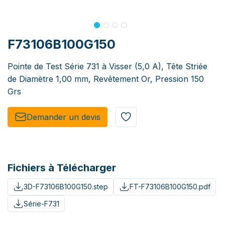
F73106B100G150
Pointe de Test Série 731 à Visser (5,0 A), Tête Striée
de Diamètre 1,00 mm, Revêtement Or, Pression 150
Grs
Demander un de​​vis​​
Fichiers à Télécharger
3D-F73106B100G150.step
FT-F73106B100G150.pdf
Série-F731