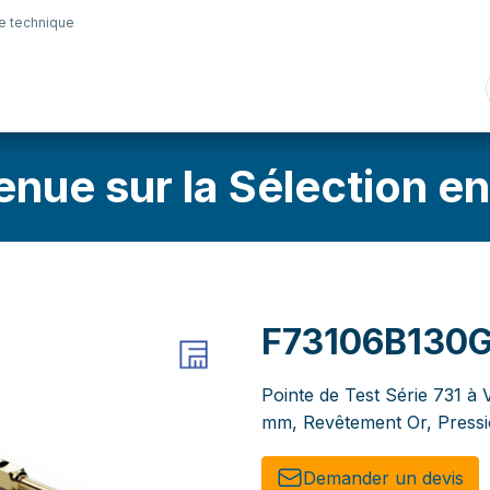
e technique
nique
Connectique
Lubrifiants
Sélection en lig
enue sur la Sélection en
F73106B130
Pointe de Test Série 731 à 
mm, Revêtement Or, Pressi
Demander un de​​vis​​