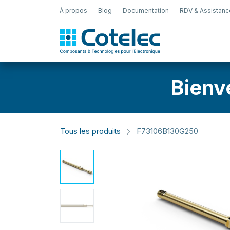
À propos
Blog
Documentation
RDV & Assistanc
Test Électro
Bienv
Tous les produits
F73106B130G250