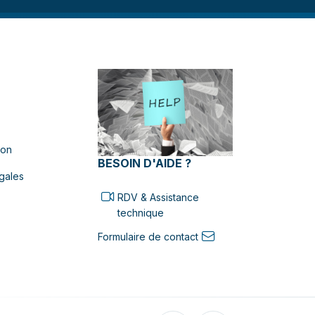
ion
BESOIN D'AIDE ?
gales
RDV & Assistance
technique
Formulaire de contact