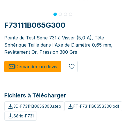
F73111B065G300
Pointe de Test Série 731 à Visser (5,0 A), Tête
Sphérique Taillé dans l'Axe de Diamètre 0,65 mm,
Revêtement Or, Pression 300 Grs
Demander un de​​vis​​
Fichiers à Télécharger
3D-F73111B065G300.step
FT-F73111B065G300.pdf
Série-F731