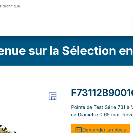
e technique
nique
Connectique
Lubrifiants
Sélection en lig
enue sur la Sélection en
F73112B9001
Pointe de Test Série 731 à 
de Diamètre 0,65 mm, Revê
Demander un de​​vis​​