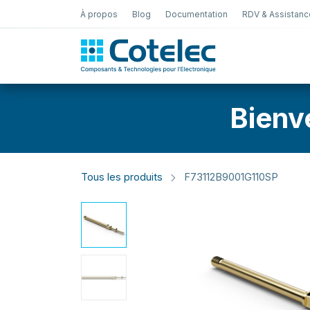
À propos
Blog
Documentation
RDV & Assistanc
Test Électro
Bienv
Tous les produits
F73112B9001G110SP