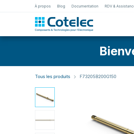
À propos
Blog
Documentation
RDV & Assistanc
Test Électro
Bienv
Tous les produits
F73205B200G150