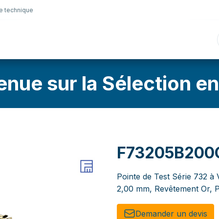
e technique
nique
Connectique
Lubrifiants
Sélection en lig
enue sur la Sélection en
F73205B200
Pointe de Test Série 732 à 
2,00 mm, Revêtement Or, P
Demander un de​​vis​​