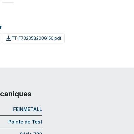
r
FT-F73205B200G150.pdf
écaniques
FEINMETALL
Pointe de Test