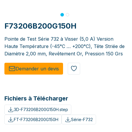
F73206B200G150H
Pointe de Test Série 732 à Visser (5,0 A) Version
Haute Température (-45°C … +200°C), Tête Striée de
Diamètre 2,00 mm, Revêtement Or, Pression 150 Grs
Demander un de​​vis​​
Fichiers à Télécharger
3D-F73206B200G150H.step
FT-F73206B200G150H
Série-F732