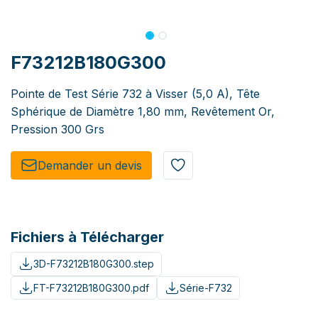
F73212B180G300
Pointe de Test Série 732 à Visser (5,0 A), Tête
Sphérique de Diamètre 1,80 mm, Revêtement Or,
Pression 300 Grs
Demander un de​​vis​​
Fichiers à Télécharger
3D-F73212B180G300.step
FT-F73212B180G300.pdf
Série-F732