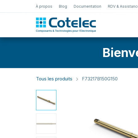
À propos
Blog
Documentation
RDV & Assistanc
Test Électro
Bienv
Tous les produits
F73217B150G150