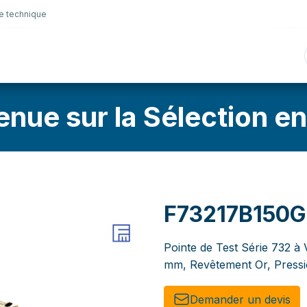
e technique
nique
Connectique
Lubrifiants
Sélection en lig
enue sur la Sélection en
F73217B150G
Pointe de Test Série 732 à 
mm, Revêtement Or, Pressi
Demander un de​​vis​​