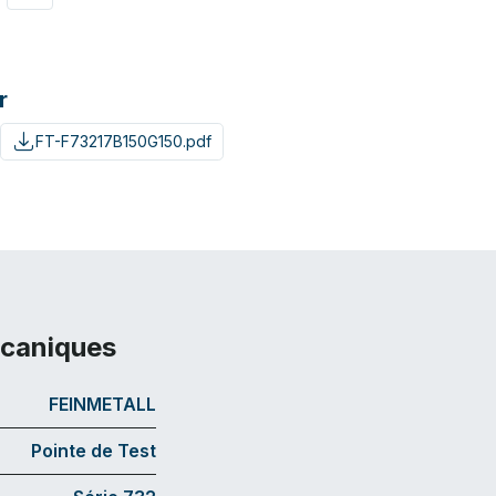
r
FT-F73217B150G150.pdf
écaniques
FEINMETALL
Pointe de Test