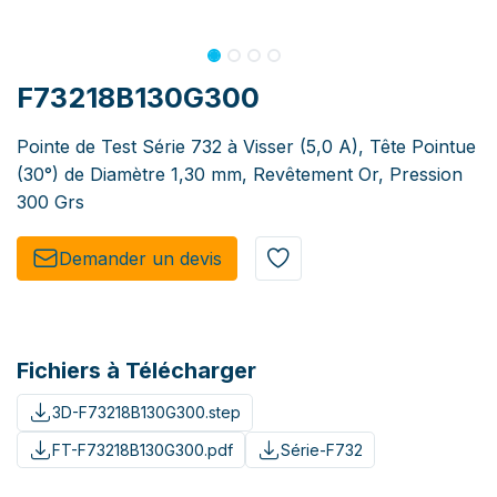
F73218B130G300
Pointe de Test Série 732 à Visser (5,0 A), Tête Pointue
(30°) de Diamètre 1,30 mm, Revêtement Or, Pression
300 Grs
Demander un de​​vis​​
Fichiers à Télécharger
3D-F73218B130G300.step
FT-F73218B130G300.pdf
Série-F732