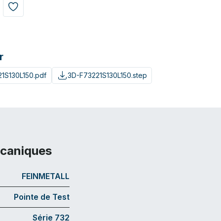
r
1S130L150.pdf
3D-F73221S130L150.step
écaniques
FEINMETALL
Pointe de Test
Série 732