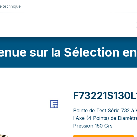
e technique
nique
Connectique
Lubrifiants
Sélection en lig
enue sur la Sélection en
F73221S130L
Pointe de Test Série 732 à 
l'Axe (4 Points) de Diamèt
Pression 150 Grs