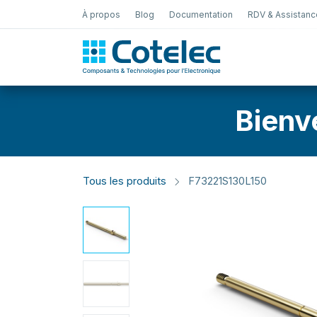
À propos
Blog
Documentation
RDV & Assistanc
Test Électro
Bienv
Tous les produits
F73221S130L150