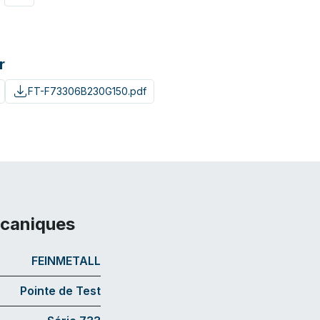
r
FT-F73306B230G150.pdf
écaniques
FEINMETALL
Pointe de Test