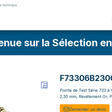
e technique
nique
Connectique
Lubrifiants
Sélection en lig
enue sur la Sélection en
F73306B230
Pointe de Test Série 733 à 
2,30 mm, Revêtement Or, P
Demander un de​​vis​​