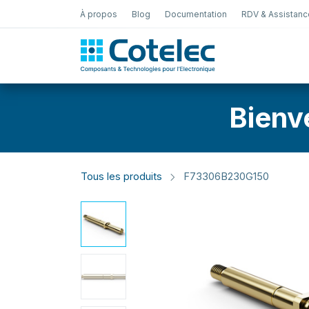
À propos
Blog
Documentation
RDV & Assistanc
Test Électro
Bienv
Tous les produits
F73306B230G150