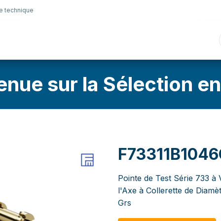
e technique
nique
Connectique
Lubrifiants
Sélection en lig
enue sur la Sélection en
F73311B1046
Pointe de Test Série 733 à 
l'Axe à Collerette de Diam
Grs