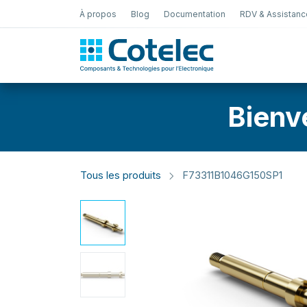
À propos
Blog
Documentation
RDV & Assistanc
Test Électro
Bienv
Tous les produits
F73311B1046G150SP1