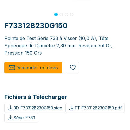
F73312B230G150
Pointe de Test Série 733 à Visser (10,0 A), Tête
Sphérique de Diamètre 2,30 mm, Revêtement Or,
Pression 150 Grs
Demander un de​​vis​​
Fichiers à Télécharger
3D-F73312B230G150.step
FT-F73312B230G150.pdf
Série-F733