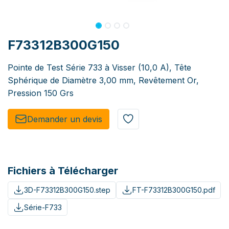
F73312B300G150
Pointe de Test Série 733 à Visser (10,0 A), Tête
Sphérique de Diamètre 3,00 mm, Revêtement Or,
Pression 150 Grs
Demander un de​​vis​​
Fichiers à Télécharger
3D-F73312B300G150.step
FT-F73312B300G150.pdf
Série-F733