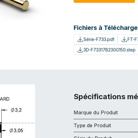
Fichiers à Télécharge
Série-F733.pdf
FT-F
3D-F73317B230G150.step
Spécifications m
Marque du Produit
Type de Produit