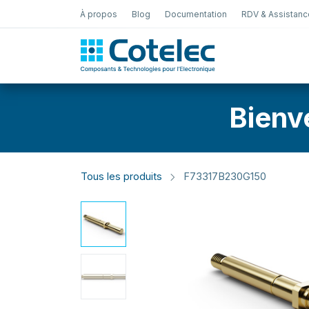
À propos
Blog
Documentation
RDV & Assistanc
Test Électro
Bienv
Tous les produits
F73317B230G150