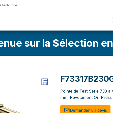
e technique
nique
Connectique
Lubrifiants
Sélection en lig
enue sur la Sélection en
F73317B230
Pointe de Test Série 733 à 
mm, Revêtement Or, Pressi
Demander un de​​vis​​