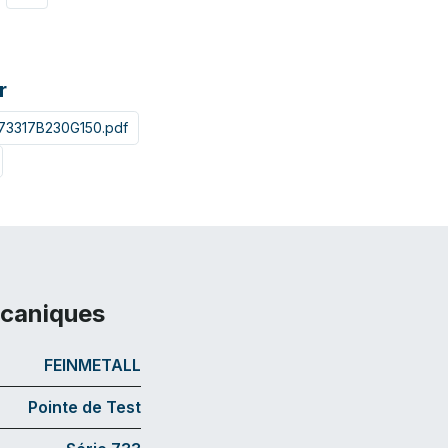
r
73317B230G150.pdf
écaniques
FEINMETALL
Pointe de Test