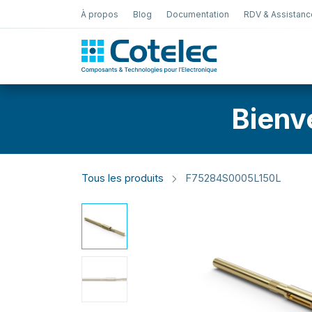
À propos
Blog
Documentation
RDV & Assistanc
Test Électro
Bienv
Tous les produits
F75284S0005L150L