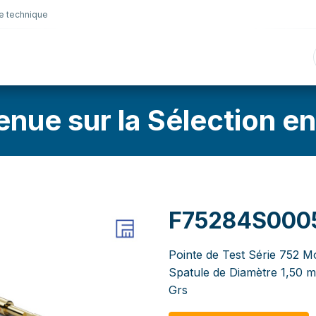
e technique
nique
Connectique
Lubrifiants
Sélection en lig
enue sur la Sélection en
F75284S000
Pointe de Test Série 752 M
Spatule de Diamètre 1,50 
Grs