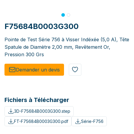
F75684B0003G300
Pointe de Test Série 756 à Visser Indéxée (5,0 A), Tête
Spatule de Diamètre 2,00 mm, Revêtement Or,
Pression 300 Grs
Demander un de​​vis​​
Fichiers à Télécharger
3D-F75684B0003G300.step
FT-F75684B0003G300.pdf
Série-F756