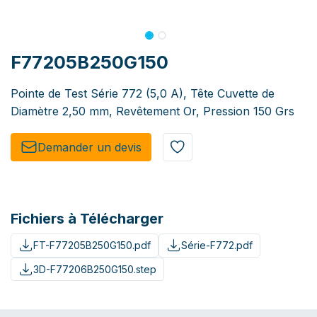
F77205B250G150
Pointe de Test Série 772 (5,0 A), Tête Cuvette de
Diamètre 2,50 mm, Revêtement Or, Pression 150 Grs
Demander un de​​vis​​
Fichiers à Télécharger
FT-F77205B250G150.pdf
Série-F772.pdf
3D-F77206B250G150.step