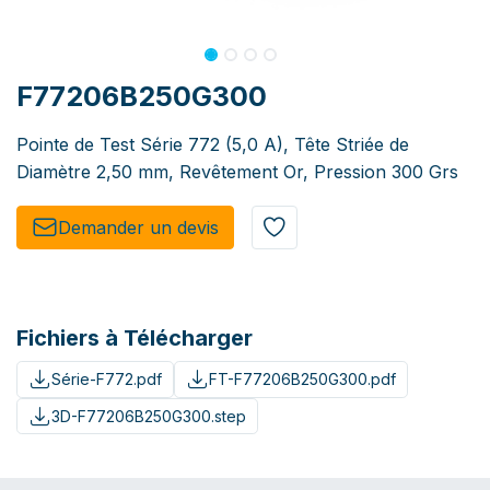
F77206B250G300
Pointe de Test Série 772 (5,0 A), Tête Striée de
Diamètre 2,50 mm, Revêtement Or, Pression 300 Grs
Demander un de​​vis​​
Fichiers à Télécharger
Série-F772.pdf
FT-F77206B250G300.pdf
3D-F77206B250G300.step