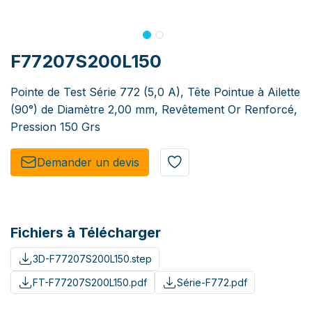
F77207S200L150
Pointe de Test Série 772 (5,0 A), Tête Pointue à Ailette
(90°) de Diamètre 2,00 mm, Revêtement Or Renforcé,
Pression 150 Grs
Demander un de​​vis​​
Fichiers à Télécharger
3D-F77207S200L150.step
FT-F77207S200L150.pdf
Série-F772.pdf