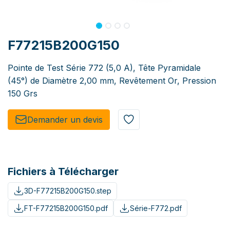
F77215B200G150
Pointe de Test Série 772 (5,0 A), Tête Pyramidale
(45°) de Diamètre 2,00 mm, Revêtement Or, Pression
150 Grs
Demander un de​​vis​​
Fichiers à Télécharger
3D-F77215B200G150.step
FT-F77215B200G150.pdf
Série-F772.pdf