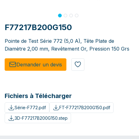
F77217B200G150
Pointe de Test Série 772 (5,0 A), Tête Plate de
Diamètre 2,00 mm, Revêtement Or, Pression 150 Grs
Demander un de​​vis​​
Fichiers à Télécharger
Série-F772.pdf
FT-F77217B200G150.pdf
3D-F77217B200G150.step