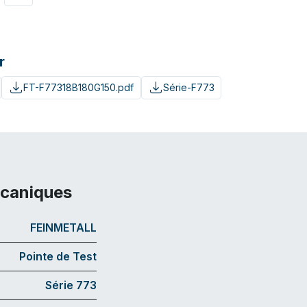
r
FT-F77318B180G150.pdf
Série-F773
écaniques
FEINMETALL
Pointe de Test
Série 773