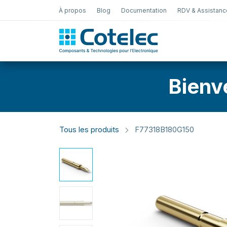
À propos
Blog
Documentation
RDV & Assistanc
Test Électro
Bienv
Tous les produits
F77318B180G150