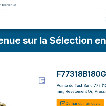
e technique
nique
Connectique
Lubrifiants
Sélection en lig
enue sur la Sélection en
F77318B180G
Pointe de Test Série 773 (1
mm, Revêtement Or, Pressi
Demander un de​​vis​​