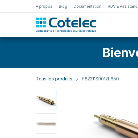
À propos
Blog
Documentation
RDV & Assistanc
Test Électro
Bienv
Tous les produits
F82211S0012L650