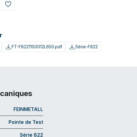
r
FT-F82211S0012L650.pdf
Série-F822
écaniques
FEINMETALL
Pointe de Test
Série 822