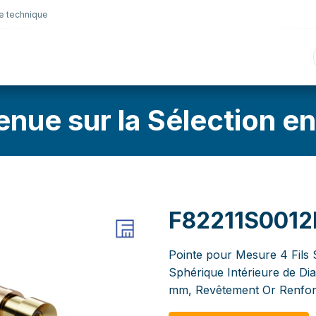
e technique
nique
Connectique
Lubrifiants
Sélection en lig
enue sur la Sélection en
F82211S0012
Pointe pour Mesure 4 Fils S
Sphérique Intérieure de Di
mm, Revêtement Or Renfor