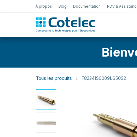
À propos
Blog
Documentation
RDV & Assistanc
Test Électro
Bienv
Tous les produits
F82241S0009L650S2