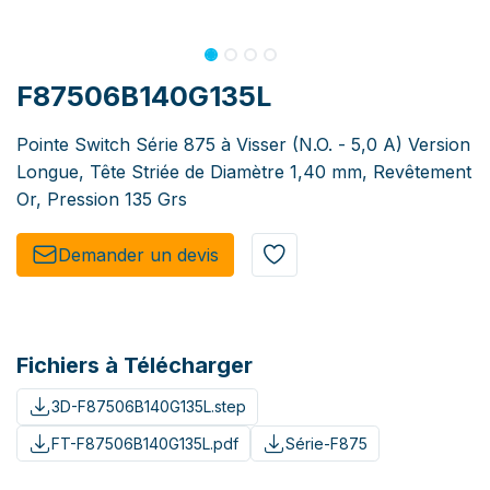
F87506B140G135L
Pointe Switch Série 875 à Visser (N.O. - 5,0 A) Version
Longue, Tête Striée de Diamètre 1,40 mm, Revêtement
Or, Pression 135 Grs
Demander un de​​vis​​
Fichiers à Télécharger
3D-F87506B140G135L.step
FT-F87506B140G135L.pdf
Série-F875