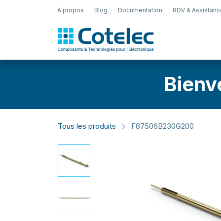
À propos
Blog
Documentation
RDV & Assistanc
Test Électro
Bienv
Tous les produits
F87506B230G200