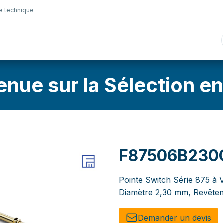
e technique
nique
Connectique
Lubrifiants
Sélection en lig
enue sur la Sélection en
F87506B230
Pointe Switch Série 875 à Vi
Diamètre 2,30 mm, Revêtem
Demander un de​​vis​​