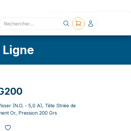
ne
Contact
 Ligne
G200
sser (N.O. - 5,0 A), Tête Striée de
ent Or, Pression 200 Grs