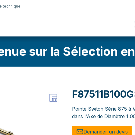
e technique
nique
Connectique
Lubrifiants
Sélection en lig
enue sur la Sélection en
F87511B100G
Pointe Switch Série 875 à V
dans l'Axe de Diamètre 1,
Demander un de​​vis​​