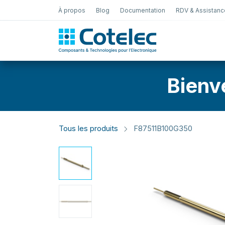
À propos
Blog
Documentation
RDV & Assistanc
Test Électro
Bienv
Tous les produits
F87511B100G350