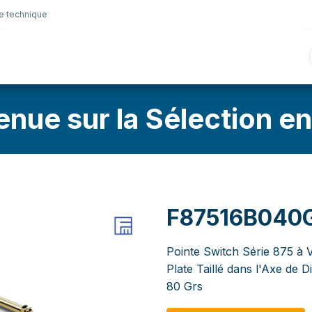
e technique
nique
Connectique
Lubrifiants
Sélection en lig
enue sur la Sélection en
F87516B040
Pointe Switch Série 875 à V
Plate Taillé dans l'Axe de
80 Grs