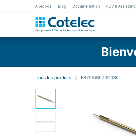
À propos
Blog
Documentation
RDV & Assistanc
Test Électro
Bienv
Tous les produits
F87516B070G080