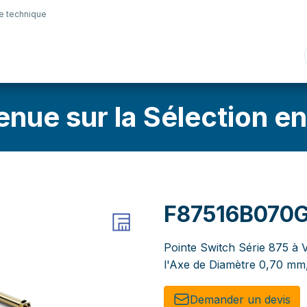
e technique
nique
Connectique
Lubrifiants
Sélection en lig
enue sur la Sélection en
F87516B070
Pointe Switch Série 875 à Vi
l'Axe de Diamètre 0,70 mm
Demander un de​​vis​​