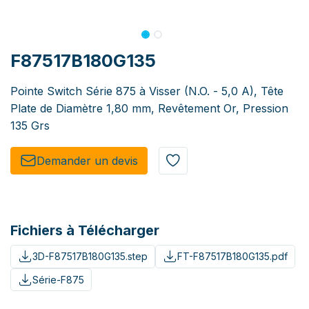
F87517B180G135
Pointe Switch Série 875 à Visser (N.O. - 5,0 A), Tête
Plate de Diamètre 1,80 mm, Revêtement Or, Pression
135 Grs
Demander un de​​vis​​
Fichiers à Télécharger
3D-F87517B180G135.step
FT-F87517B180G135.pdf
Série-F875