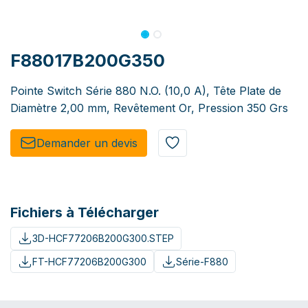
F88017B200G350
Pointe Switch Série 880 N.O. (10,0 A), Tête Plate de
Diamètre 2,00 mm, Revêtement Or, Pression 350 Grs
Demander un de​​vis​​
Fichiers à Télécharger
3D-HCF77206B200G300.STEP
FT-HCF77206B200G300
Série-F880