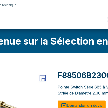
e technique
nique
Connectique
Lubrifiants
Sélection en lig
enue sur la Sélection en
F88506B23
Pointe Switch Série 885 à V
Striée de Diamètre 2,30 m
Demander un de​​vis​​