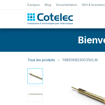
À propos
Blog
Documentation
RDV & Assistanc
Test Électro
Bienv
Tous les produits
F88506B230G350LM