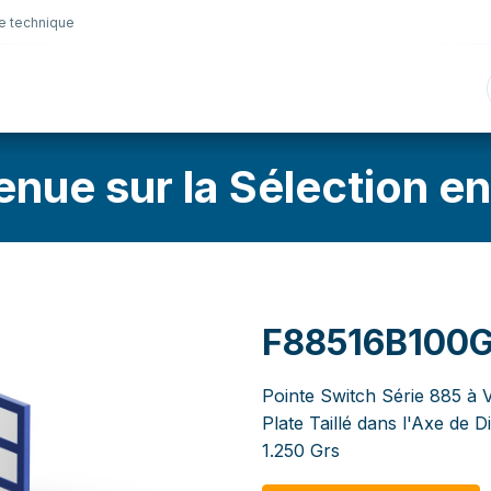
e technique
nique
Connectique
Lubrifiants
Sélection en lig
enue sur la Sélection en
F88516B100
Pointe Switch Série 885 à V
Plate Taillé dans l'Axe de
1.250 Grs