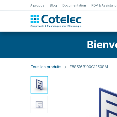
À propos
Blog
Documentation
RDV & Assistanc
Test Électro
Bienv
Tous les produits
F88516B100G1250SM