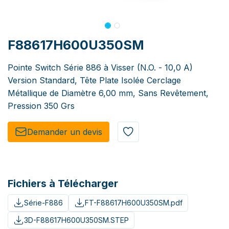
F88617H600U350SM
Pointe Switch Série 886 à Visser (N.O. - 10,0 A)
Version Standard, Tête Plate Isolée Cerclage
Métallique de Diamètre 6,00 mm, Sans Revêtement,
Pression 350 Grs
Demander un de​​vis​​
Fichiers à Télécharger
Série-F886
FT-F88617H600U350SM.pdf
3D-F88617H600U350SM.STEP