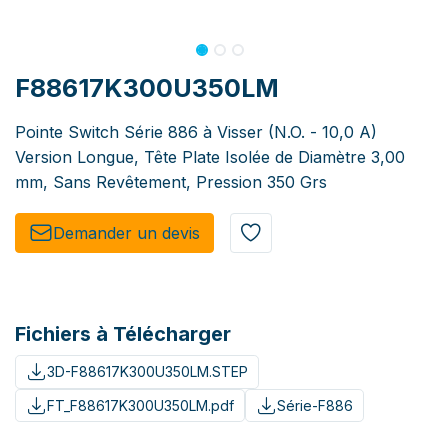
F88617K300U350LM
Pointe Switch Série 886 à Visser (N.O. - 10,0 A)
Version Longue, Tête Plate Isolée de Diamètre 3,00
mm, Sans Revêtement, Pression 350 Grs
Demander un de​​vis​​
Fichiers à Télécharger
3D-F88617K300U350LM.STEP
FT_F88617K300U350LM.pdf
Série-F886