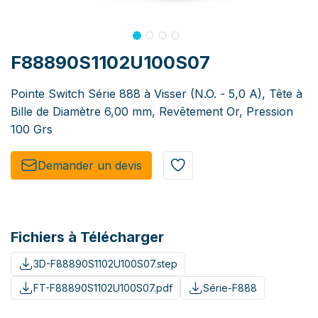
F88890S1102U100S07
Pointe Switch Série 888 à Visser (N.O. - 5,0 A), Tête à
Bille de Diamètre 6,00 mm, Revêtement Or, Pression
100 Grs
Demander un de​​vis​​
Fichiers à Télécharger
3D-F88890S1102U100S07.step
FT-F88890S1102U100S07.pdf
Série-F888